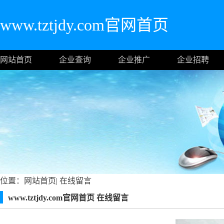
www.tztjdy.com官网首页
网站首页
企业查询
企业推广
企业招聘
位置：
网站首页
|
在线留言
www.tztjdy.com官网首页 在线留言