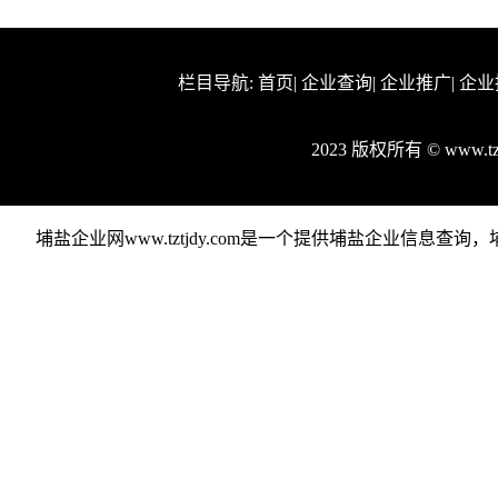
栏目导航:
首页
|
企业查询
|
企业推广
|
企业
2023 版权所有 © www.t
埔盐企业网www.tztjdy.com是一个提供埔盐企业信