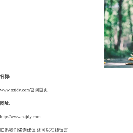
名称:
www.tztjdy.com官网首页
网址:
http://www.tztjdy.com
联系我们咨询建议 还可以
在线留言